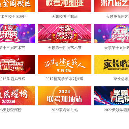
艺术学校全国校区
天籁校考冲刺班
天籁第九届艺
第十三届艺术节
天籁第十四届艺术节
天籁第十五届
2016学霸风云榜
2017精英学子系列报道
家长必读
023天籁荣耀榜
2023联考加油站
2022天籁学霸