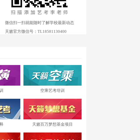
微信扫一扫就能随时了解学校最新动态
天籁官方微信号：TL18581130400
训
空乘艺考培训
释
天籁百万梦想基金项目