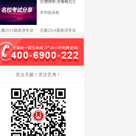
杨欣苒 东华大学录取_
张雲同学 上海视觉艺
术学院录取
天籁2024届表演专业
天籁2024届表演专业
邹锦怡同学 天津音乐
汤钦贻同学 浙江传媒
学院录取
学院录取
关注天籁！关注艺考！