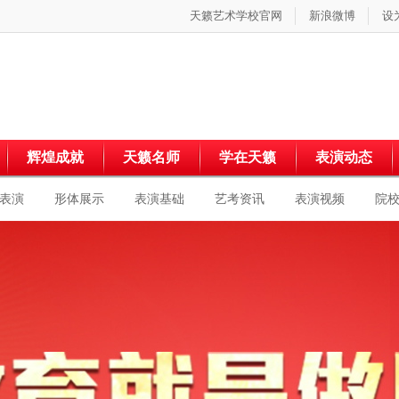
天籁艺术学校官网
新浪微博
设
辉煌成就
天籁名师
学在天籁
表演动态
表演
形体展示
表演基础
艺考资讯
表演视频
院