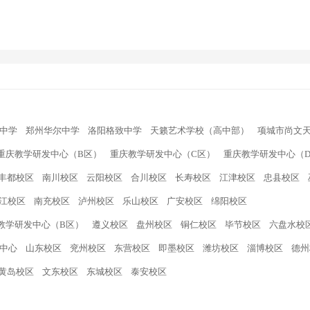
中学
郑州华尔中学
洛阳格致中学
天籁艺术学校（高中部）
项城市尚文
重庆教学研发中心（B区）
重庆教学研发中心（C区）
重庆教学研发中心（
丰都校区
南川校区
云阳校区
合川校区
长寿校区
江津校区
忠县校区
江校区
南充校区
泸州校区
乐山校区
广安校区
绵阳校区
教学研发中心（B区）
遵义校区
盘州校区
铜仁校区
毕节校区
六盘水校
中心
山东校区
兖州校区
东营校区
即墨校区
潍坊校区
淄博校区
德州
黄岛校区
文东校区
东城校区
泰安校区