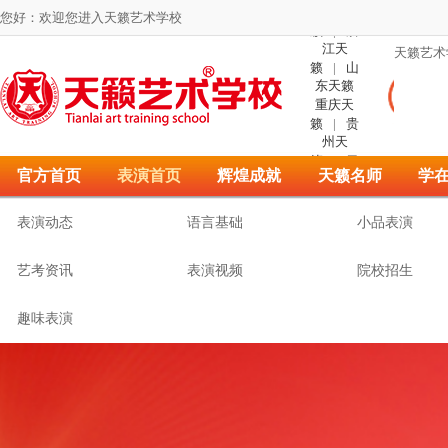
川天
您好：欢迎您进入天籁艺术学校
籁
|
浙
江天
天籁艺术
籁
|
山
东天籁
重庆天
籁
|
贵
州天
籁
|
云
官方首页
表演首页
辉煌成就
天籁名师
学
南天
籁
|
河
南天籁
表演动态
语言基础
小品表演
艺考资讯
表演视频
院校招生
趣味表演