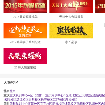
2015天籁辉煌成就
天籁十大金牌服务
2017精英学子系列报道
家长必读
2018天籁荣耀榜
天籁校区
北京
北京
重庆
重庆集训中心A区（总部）
重庆集训中心B区
江北校区
万州校区
涪陵校
云阳校区
黔江校区
合川校区
长寿校区
江津校区
忠县校区
四川
四川集训中心
宣汉校区
宜宾校区
新都校区
绵阳校区
德阳校区
达州校区
内