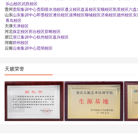
乐山校区
武胜校区
贵州
贵阳集训中心
贵阳喷水池校区
遵义校区
盘县校区
安顺校区
凯里校区
六盘
山东
山东集训中心
即墨校区
潍坊校区
淄博校区
聊城校区
济南校区
德州校区
东
青岛校区
天津
天津校区
河北
保定校区
邢台校区
邯郸校区
浙江
浙江集训中心
杭州校区
嘉兴校区
河南
郑州校区
云南
云南集训中心
昆明校区
天籁荣誉