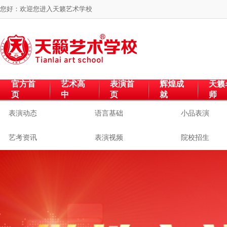
您好：欢迎您进入
天籁艺术学校
官方首
艺术高
表演首
辉煌成
天籁
页
中
页
就
师
表演动态
语言基础
小品表演
艺考资讯
表演视频
院校招生