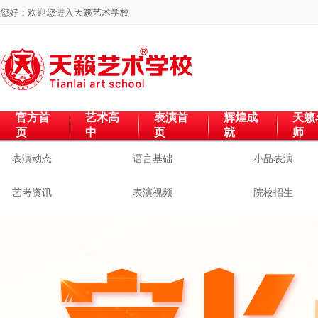
您好：欢迎您进入
天籁艺术学校
官方首
艺术高
表演首
辉煌成
天籁
页
中
页
就
师
表演动态
语言基础
小品表演
艺考资讯
表演视频
院校招生