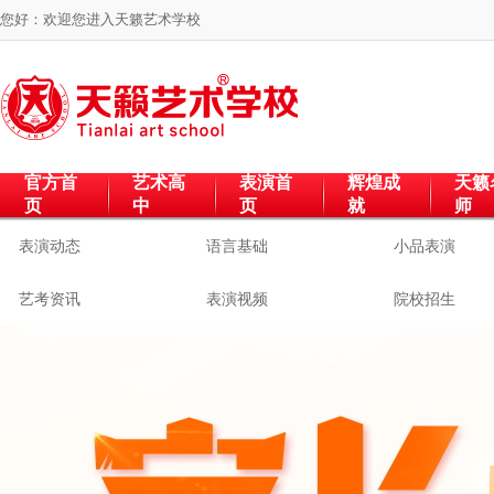
您好：欢迎您进入
天籁艺术学校
官方首
艺术高
表演首
辉煌成
天籁
页
中
页
就
师
表演动态
语言基础
小品表演
艺考资讯
表演视频
院校招生