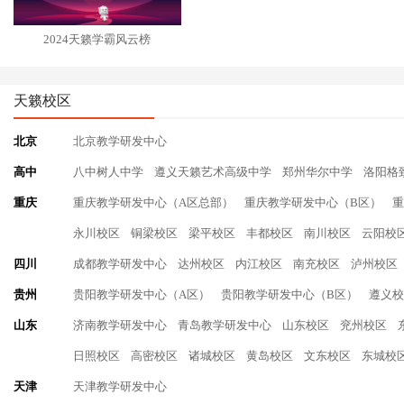
2024天籁学霸风云榜
天籁校区
北京
北京教学研发中心
高中
八中树人中学
遵义天籁艺术高级中学
郑州华尔中学
洛阳格
重庆
重庆教学研发中心（A区总部）
重庆教学研发中心（B区）
重
永川校区
铜梁校区
梁平校区
丰都校区
南川校区
云阳校
四川
成都教学研发中心
达州校区
内江校区
南充校区
泸州校区
贵州
贵阳教学研发中心（A区）
贵阳教学研发中心（B区）
遵义校
山东
济南教学研发中心
青岛教学研发中心
山东校区
兖州校区
日照校区
高密校区
诸城校区
黄岛校区
文东校区
东城校
天津
天津教学研发中心