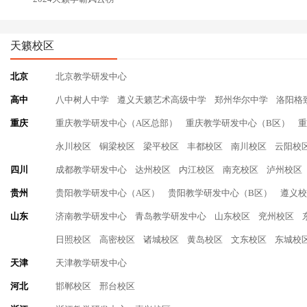
天籁校区
北京
北京教学研发中心
高中
八中树人中学
遵义天籁艺术高级中学
郑州华尔中学
洛阳格
重庆
重庆教学研发中心（A区总部）
重庆教学研发中心（B区）
重
永川校区
铜梁校区
梁平校区
丰都校区
南川校区
云阳校
四川
成都教学研发中心
达州校区
内江校区
南充校区
泸州校区
贵州
贵阳教学研发中心（A区）
贵阳教学研发中心（B区）
遵义校
山东
济南教学研发中心
青岛教学研发中心
山东校区
兖州校区
日照校区
高密校区
诸城校区
黄岛校区
文东校区
东城校
天津
天津教学研发中心
河北
邯郸校区
邢台校区