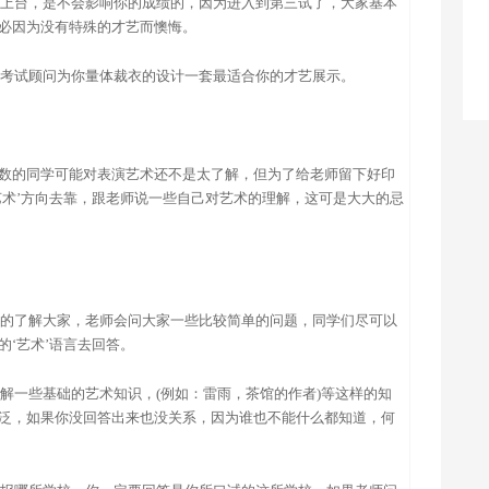
你不上台，是不会影响你的成绩的，因为进入到第三试了，大家基本
必因为没有特殊的才艺而懊悔。
，让考试顾问为你量体裁衣的设计一套最适合你的才艺展示。
数的同学可能对表演艺术还不是太了解，但为了给老师留下好印
艺术’方向去靠，跟老师说一些自己对艺术的理解，这可是大大的忌
更多的了解大家，老师会问大家一些比较简单的问题，同学们尽可以
‘艺术’语言去回答。
了解一些基础的艺术知识，(例如：雷雨，茶馆的作者)等这样的知
泛，如果你没回答出来也没关系，因为谁也不能什么都知道，何