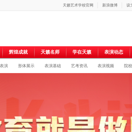
天籁艺术学校官网
新浪微博
设
辉煌成就
天籁名师
学在天籁
表演动态
表演
形体展示
表演基础
艺考资讯
表演视频
院