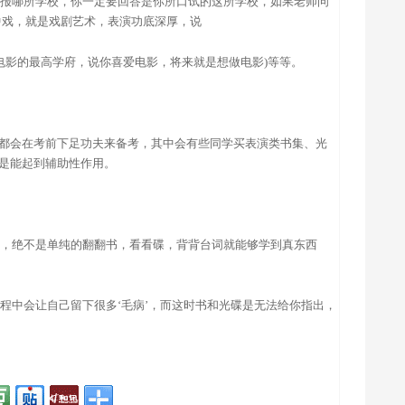
愿会报哪所学校，你一定要回答是你所口试的这所学校，如果老师问
中戏，就是戏剧艺术，表演功底深厚，说
国电影的最高学府，说你喜爱电影，将来就是想做电影)等等。
都会在考前下足功夫来备考，其中会有些同学买表演类书集、光
是能起到辅助性作用。
艺术，绝不是单纯的翻翻书，看看碟，背背台词就能够学到真东西
过程中会让自己留下很多‘毛病’，而这时书和光碟是无法给你指出，