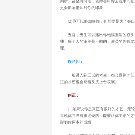
判断。甚至有时候，老师会叫你去洗手间把
更会影响老师对你的印象。
(2)你可以略加修饰，但前提是为了
五官，男生可以露出你饱满圆润的额头
帅，每个人的审美是不同的，演员的外貌要
理。
误区四：
一般进入到三试的考生，都会遇到才艺
正的才艺也会硬着头皮上台表演。
纠正：
(1)如果说你是真正有很好的才艺，
果说你并没有很过硬的，能够让你出彩的才
影响你原本的成绩