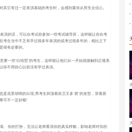
对其它有过一定表演基础的考生时，会感到紧张从而失去信心。
不懂表演的话，可以在考试前参加一些考试辅导班，这样能让你在考
在考生当中不乏有学过很多年表演的或考过很多年的，相比之下
是很有必要的。
愿意要一些‘白纸型’的考生，这样能让他们从一开始就接触到正规系
以你不用担心以前没有学过表演。
也是花里胡哨的出现;男考生则顶着前卫又多‘胶’的发型，穿着甚
果可不一定好喔!
的浓装、你的打扮，无法让老师看清你的真实样貌，影响老师对你的