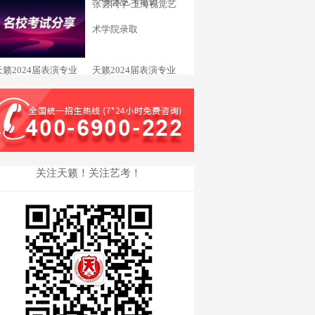
杨欣苒 东华大学录取_
张雲同学 上海视觉艺
术学院录取
天籁2024届表演专业
天籁2024届表演专业
邹锦怡同学 天津音乐
汤钦贻同学 浙江传媒
学院录取
学院录取
关注天籁！关注艺考！