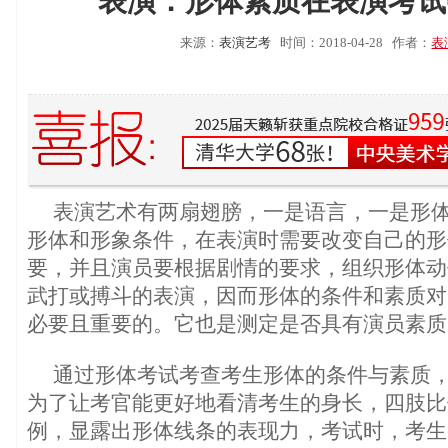
表演：形体素质在表演考试
来源：
表演艺考
时间：2018-04-28
作者：
表
表演艺术有两扇翅膀，一是语言，一是形
形体和形象条件，在表演时需要改变自己的形
要，并且演员要根据剧情的要求，组织形体动
武打或搏斗的表演，因而形体的条件和素质对
必要且重要的。它也是测定是否具有演员素质
通过形体考试考查考生形体的条件与素质
为了让考官能更好地看清考生的身长，四肢比
例，显露出形体线条的表现力，考试时，考生