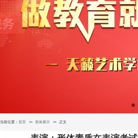
当前位置：
首页
>>
形体展示
>>
正文