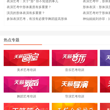
表演艺考：关于“形” 你不知道的事儿
表演艺考中，形体
表演艺考中形体素质有多重要？
形体表演：形体演
演员的形体表演有多重要？
表演艺考对于形体
参加表演艺考，有没有必要学舞蹈提高形体
神仙姐姐刘亦菲：
热点专题
美术艺考培训
音乐艺考培训
舞蹈艺考培训
导演艺考培训