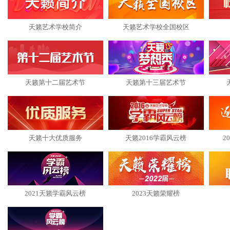
天籁艺术学校简介
天籁艺术学校全国校区
天籁第十二届艺术节
天籁第十三届艺术节
天籁十大优质服务
天籁2016学霸风云榜
2
2021天籁学霸风云榜
2023天籁荣耀榜