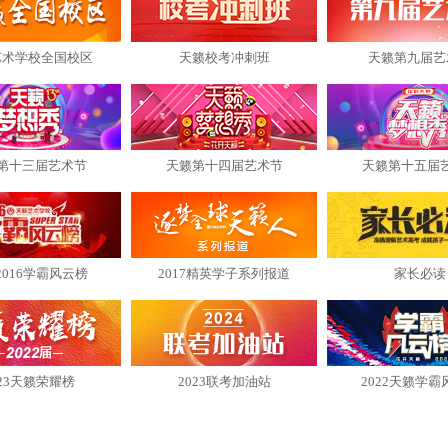
艺术学校全国校区
天籁校考冲刺班
天籁第九届艺
第十三届艺术节
天籁第十四届艺术节
天籁第十五届
2016学霸风云榜
2017精英学子系列报道
家长必读
023天籁荣耀榜
2023联考加油站
2022天籁学霸