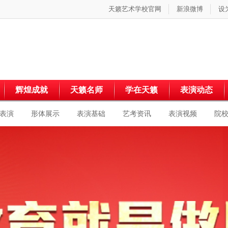
天籁艺术学校官网
新浪微博
设
辉煌成就
天籁名师
学在天籁
表演动态
表演
形体展示
表演基础
艺考资讯
表演视频
院