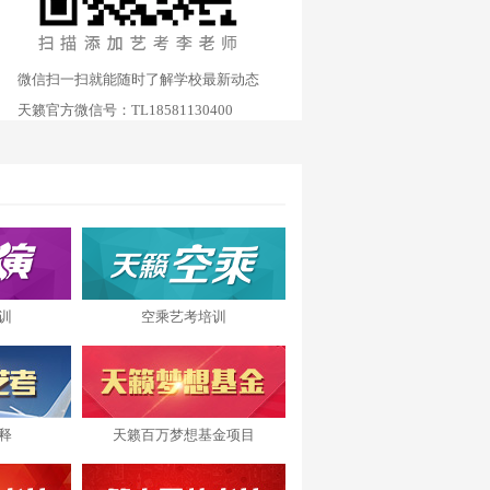
微信扫一扫就能随时了解学校最新动态
天籁官方微信号：TL18581130400
训
空乘艺考培训
释
天籁百万梦想基金项目