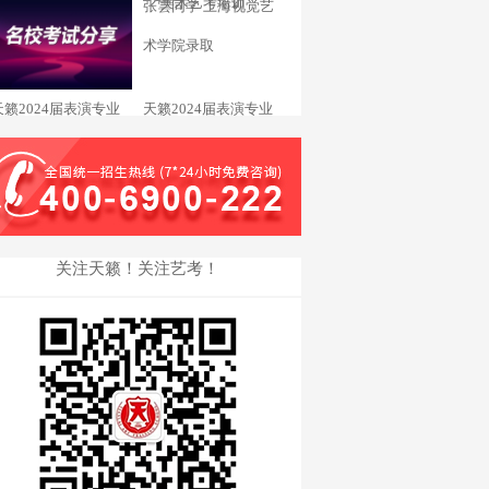
杨欣苒 东华大学录取_
张雲同学 上海视觉艺
术学院录取
天籁2024届表演专业
天籁2024届表演专业
邹锦怡同学 天津音乐
汤钦贻同学 浙江传媒
学院录取
学院录取
关注天籁！关注艺考！