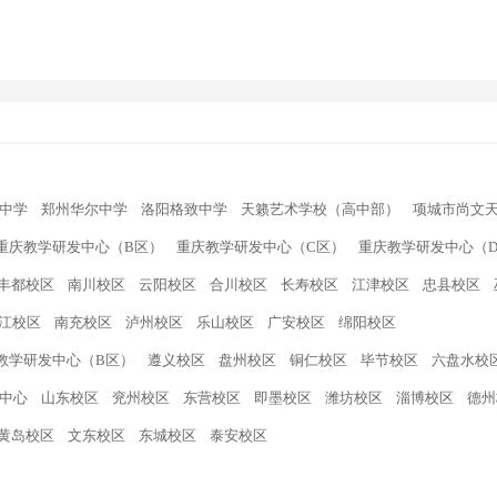
中学
郑州华尔中学
洛阳格致中学
天籁艺术学校（高中部）
项城市尚文
重庆教学研发中心（B区）
重庆教学研发中心（C区）
重庆教学研发中心（
丰都校区
南川校区
云阳校区
合川校区
长寿校区
江津校区
忠县校区
江校区
南充校区
泸州校区
乐山校区
广安校区
绵阳校区
教学研发中心（B区）
遵义校区
盘州校区
铜仁校区
毕节校区
六盘水校
中心
山东校区
兖州校区
东营校区
即墨校区
潍坊校区
淄博校区
德州
黄岛校区
文东校区
东城校区
泰安校区